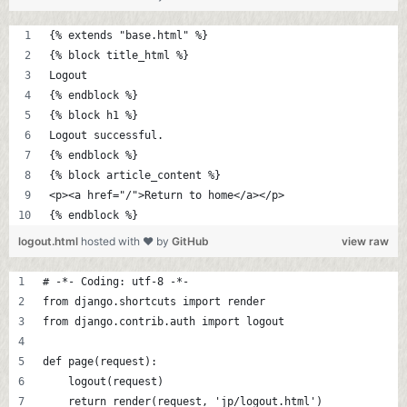
{% extends "base.html" %}
{% block title_html %}
Logout
{% endblock %}
{% block h1 %}
Logout successful.
{% endblock %}
{% block article_content %}
<p><a href="/">Return to home</a></p>
{% endblock %}
logout.html
hosted with ❤ by
GitHub
view raw
# -*- Coding: utf-8 -*-
from django.shortcuts import render
from django.contrib.auth import logout
def page(request):
    logout(request)
    return render(request, 'jp/logout.html')