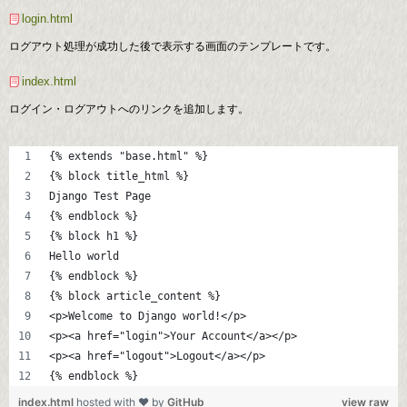
login.html
ログアウト処理が成功した後で表示する画面のテンプレートです。
index.html
ログイン・ログアウトへのリンクを追加します。
{% extends "base.html" %}
{% block title_html %}
Django Test Page
{% endblock %}
{% block h1 %}
Hello world
{% endblock %}
{% block article_content %}
<p>Welcome to Django world!</p>
<p><a href="login">Your Account</a></p>
<p><a href="logout">Logout</a></p>
{% endblock %}
index.html
hosted with ❤ by
GitHub
view raw