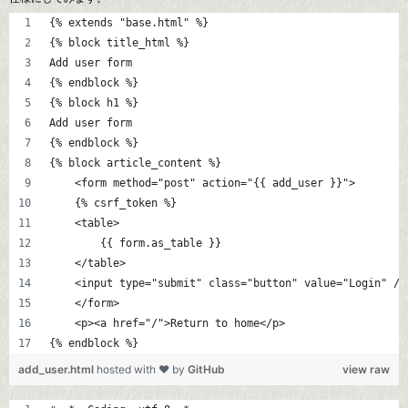
{% extends "base.html" %}
{% block title_html %}
Add user form
{% endblock %}
{% block h1 %}
Add user form
{% endblock %}
{% block article_content %}
    <form method="post" action="{{ add_user }}">
    {% csrf_token %}
    <table>
        {{ form.as_table }}
    </table>
    <input type="submit" class="button" value="Login" />
    </form>
    <p><a href="/">Return to home</p>
{% endblock %}
add_user.html
hosted with ❤ by
GitHub
view raw