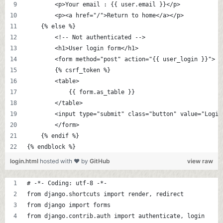
        <p>Your email : {{ user.email }}</p>
        <p><a href="/">Return to home</a></p>
    {% else %}
    	<!-- Not authenticated -->
        <h1>User login form</h1>
        <form method="post" action="{{ user_login }}">
        {% csrf_token %}
        <table>
            {{ form.as_table }}
        </table>
        <input type="submit" class="button" value="Login
        </form>
    {% endif %}
{% endblock %}
login.html
hosted with ❤ by
GitHub
view raw
# -*- Coding: utf-8 -*-
from django.shortcuts import render, redirect
from django import forms
from django.contrib.auth import authenticate, login