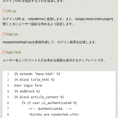
ログインURLを指定する１行を追加します。
urls.py
ログインURLを、urlpatternsに追加します。また、myapp.views.index.pageを
開くときにユーザー認証を求めるよう設定します。
login.py
myapp/view/login.pyを新規作成して、ログイン処理を記述します。
login.html
ユーザー名とパスワード入力を求める画面を表示するテンプレートです。
{% extends "base.html" %}
{% block title_html %}
User login form
{% endblock %}
{% block article_content %}
    {% if user.is_authenticated %}
    	<!-- Authenticated. -->
        <h1>You are connected.</h1>