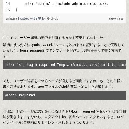
    url(r'^admin/', include(admin.site.urls)),
)
urls.py
hosted with ❤ by
GitHub
view raw
ここではユーザー認証の要否を判断する方法を変更してみました。
最初に使った方法はurls.pyのurlパターンを次のように記述することで実現して
いました。login_required()でテンプレート呼び出し関数を囲んで書く方法で
す。
url(r'^$', login_required(TemplateView.as_view(template_name=
でも、ユーザー認証を求めるページが増えると面倒ですよね。もっとお手軽に
書く方法があります。viewファイルのdef直前に下記１行を追加します。
@login_required
同様に、他のページに認証をかける場合も@login_requiredを挿入すれば認証機
能が働きます。すなわち、ログアウト時に該当ページにアクセスすると、ログ
インページに自動的にリダイレクトされるようになります。