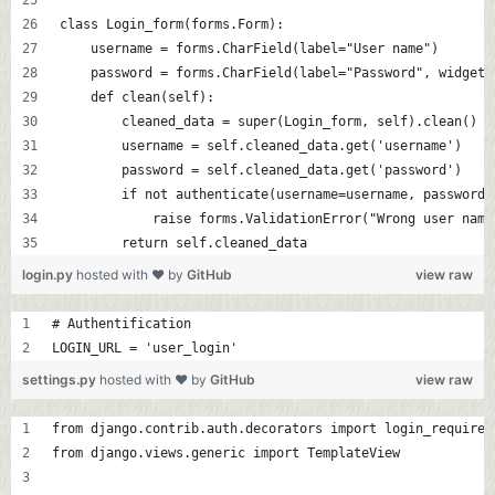
class Login_form(forms.Form):
    username = forms.CharField(label="User name")
    password = forms.CharField(label="Password", widget=
    def clean(self):
        cleaned_data = super(Login_form, self).clean()
        username = self.cleaned_data.get('username')
        password = self.cleaned_data.get('password')
        if not authenticate(username=username, password=
            raise forms.ValidationError("Wrong user name
        return self.cleaned_data
login.py
hosted with ❤ by
GitHub
view raw
# Authentification
LOGIN_URL = 'user_login'
settings.py
hosted with ❤ by
GitHub
view raw
from django.contrib.auth.decorators import login_required
from django.views.generic import TemplateView