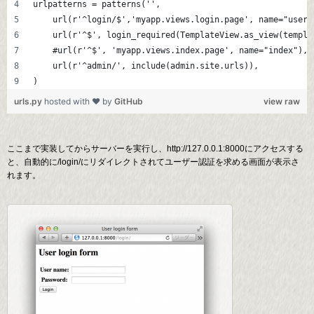
urlpatterns = patterns('',
    url(r'^login/$','myapp.views.login.page', name="user_
    url(r'^$', login_required(TemplateView.as_view(templa
    #url(r'^$', 'myapp.views.index.page', name="index"),
    url(r'^admin/', include(admin.site.urls)),
)
urls.py
hosted with ❤ by
GitHub
view raw
ここまで実装してからサーバーを実行し、http://127.0.0.1:8000にアクセスする
と、自動的に/login/にリダイレクトされてユーザー認証を求める画面が表示さ
れます。