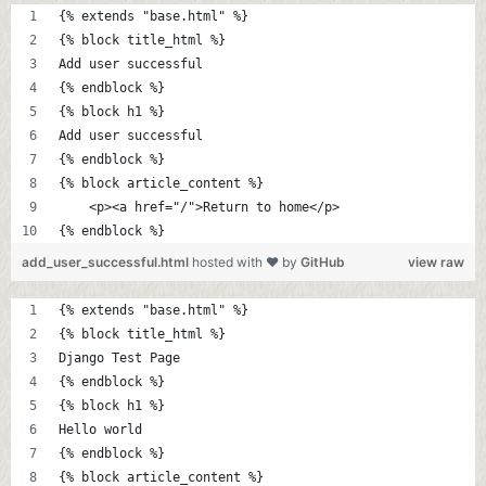
{% extends "base.html" %}
{% block title_html %}
Add user successful
{% endblock %}
{% block h1 %}
Add user successful
{% endblock %}
{% block article_content %}
    <p><a href="/">Return to home</p>
{% endblock %}
add_user_successful.html
hosted with ❤ by
GitHub
view raw
{% extends "base.html" %}
{% block title_html %}
Django Test Page
{% endblock %}
{% block h1 %}
Hello world
{% endblock %}
{% block article_content %}