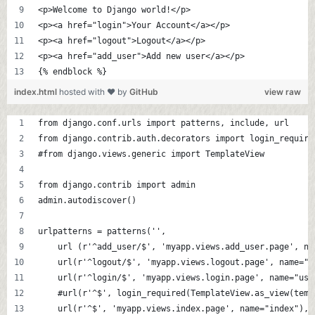
<p>Welcome to Django world!</p>
<p><a href="login">Your Account</a></p>
<p><a href="logout">Logout</a></p>
<p><a href="add_user">Add new user</a></p>
{% endblock %}
index.html
hosted with ❤ by
GitHub
view raw
from django.conf.urls import patterns, include, url
from django.contrib.auth.decorators import login_require
#from django.views.generic import TemplateView
from django.contrib import admin
admin.autodiscover()
urlpatterns = patterns('',
    url (r'^add_user/$', 'myapp.views.add_user.page', na
    url(r'^logout/$', 'myapp.views.logout.page', name="u
    url(r'^login/$', 'myapp.views.login.page', name="use
    #url(r'^$', login_required(TemplateView.as_view(temp
    url(r'^$', 'myapp.views.index.page', name="index"),