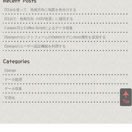
D3.jsを使って、色相方向に地図を色分けする
D3.jsで、色相方向（HSV色系）に補完する
CasperJSとCoffee Scriptによるデータ収集
DjangoのセレクトフォームのOptionタグにclass属性を追加する
Djangoのユーザー認証機能を利用する
Django
データ処理
データ収集
可視化