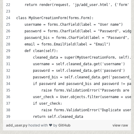
    return render(request, 'jp/add_user.html', {'form' :
class MyUserCreationForm(forms.Form):
    username = forms.CharField(label = "User name")
    password = forms.CharField(label = "Password", widge
    password_bis = forms.CharField(label = "Password", w
    email = forms.EmailField(label = "Email")
    def clean(self):
        cleaned_data = super(MyUserCreationForm, self).c
        username = self.cleaned_data.get('username')
        password = self.cleaned_data.get('password') 
        password_bis = self.cleaned_data.get('password_b
        if password and password_bis and password != pas
            raise forms.ValidationError("Passwords are n
        user_check = User.objects.filter(username = user
        if user_check:
            raise forms.ValidationError("Duplicate user 
        return self.cleaned_data
add_user.py
hosted with ❤ by
GitHub
view raw