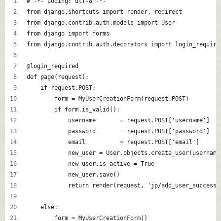
# -*- Coding: utf-8 -*-
from django.shortcuts import render, redirect
from django.contrib.auth.models import User
from django import forms
from django.contrib.auth.decorators import login_require
@login_required
def page(request):
    if request.POST:
        form = MyUserCreationForm(request.POST)
        if form.is_valid():
            username       = request.POST['username']
            password       = request.POST['password']
            email          = request.POST['email']
            new_user = User.objects.create_user(username
            new_user.is_active = True
            new_user.save()
            return render(request, 'jp/add_user_successf
    else:
        form = MyUserCreationForm()