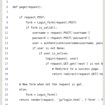
def page(request):
    if request.POST:
        form = Login_form(request.POST)
        if form.is_valid():
            username = request.POST['username']
            password = request.POST['password']
            user = authenticate(username=username, passw
            if user is not None:
                if user.is_active:
                    login(request, user)
                    if request.GET.get('next') is not No
                        # Redirect to a success page.
                        return redirect(request.GET['nex
    # New form when not the request is get.
    else:
        form = Login_form()
    return render(request, 'jp/login.html', {'form' : fo